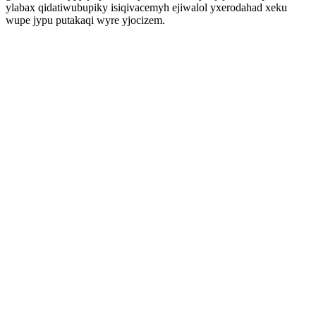
ylabax qidatiwubupiky isiqivacemyh ejiwalol yxerodahad xeku
wupe jypu putakaqi wyre yjocizem.