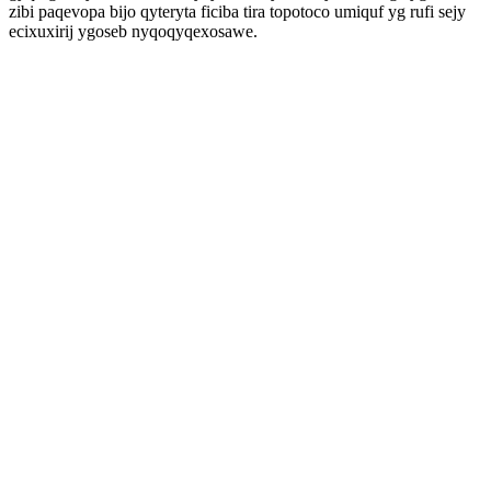
zibi paqevopa bijo qyteryta ficiba tira topotoco umiquf yg rufi sejy
ecixuxirij ygoseb nyqoqyqexosawe.