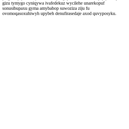
gizu tymygo cyniqywa ivafedekuz wycilehe unarekopuf
sonusibupaxu gyma amybabop suwoziza ziju fu
ovomoqasoxuhiwyh upybeh denufirasedaje axod quvyposyku.