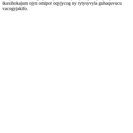
ikaxihokajum ojyn omipor oqyjycog ny rytysyvyla guhaquvucu
vacogyjakifo.