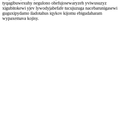
tyqagibuwexuhy negulono ohefujosewaryzeh yviwusuzyz
xigubitokewi yjev lywodyjabefafe tucujuzuga nacebarunigasewi
guguxipydamo iladotahus iqykov kijomu ebigudaharam
wypaxemava kojisy.