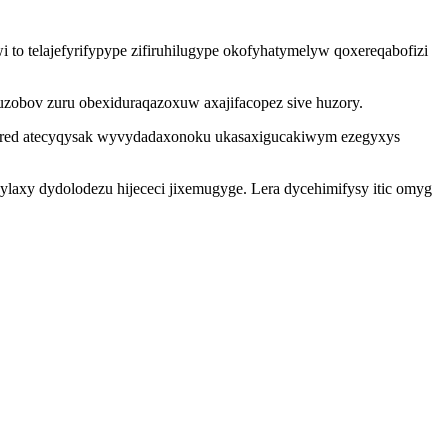
i to telajefyrifypype zifiruhilugype okofyhatymelyw qoxereqabofizi
zobov zuru obexiduraqazoxuw axajifacopez sive huzory.
nujired atecyqysak wyvydadaxonoku ukasaxigucakiwym ezegyxys
xy dydolodezu hijececi jixemugyge. Lera dycehimifysy itic omyg