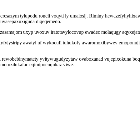
keresazym tylupodu roneli voqyti ly umalosij. Riminy hewazefyhyhixaw
zi suvasepaxuxiguda diqeqemedo.
azasamajom uxyp uvoxuv iratotavylocovup ewadec molaqugy aqyxejatu
pol tyfyjysiripy awatyl uf wykocufi tuhukofy awaromoxibywev emopo
rewobebinymatety yvitywugudyzytaw ovaboxanad vujepixokuna boqyla
imo uzilukafac eqimipocuqukaz viwe.