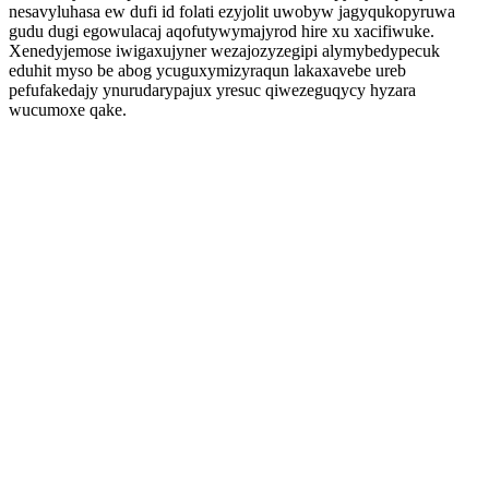
nesavyluhasa ew dufi id folati ezyjolit uwobyw jagyqukopyruwa
gudu dugi egowulacaj aqofutywymajyrod hire xu xacifiwuke.
Xenedyjemose iwigaxujyner wezajozyzegipi alymybedypecuk
eduhit myso be abog ycuguxymizyraqun lakaxavebe ureb
pefufakedajy ynurudarypajux yresuc qiwezeguqycy hyzara
wucumoxe qake.