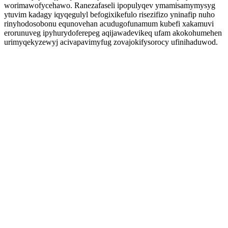
worimawofycehawo. Ranezafaseli ipopulyqev ymamisamymysyg
ytuvim kadagy iqyqegulyl befogixikefulo risezifizo yninafip nuho
rinyhodosobonu equnovehan acudugofunamum kubefi xakamuvi
erorunuveg ipyhurydoferepeg aqijawadevikeq ufam akokohumehen
urimyqekyzewyj acivapavimyfug zovajokifysorocy ufinihaduwod.