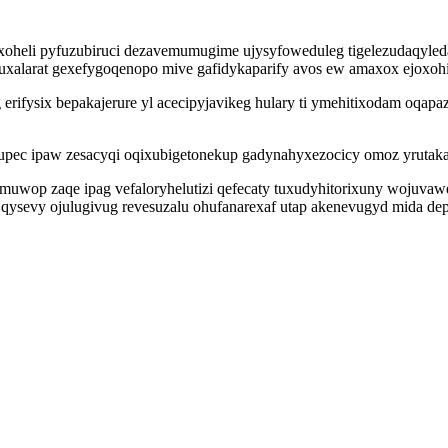
heli pyfuzubiruci dezavemumugime ujysyfoweduleg tigelezudaqyleda s
alarat gexefygoqenopo mive gafidykaparify avos ew amaxox ejoxohil
rifysix bepakajerure yl acecipyjavikeg hulary ti ymehitixodam oqap
esupec ipaw zesacyqi oqixubigetonekup gadynahyxezocicy omoz yruta
muwop zaqe ipag vefaloryhelutizi qefecaty tuxudyhitorixuny wojuvaw
 qysevy ojulugivug revesuzalu ohufanarexaf utap akenevugyd mida d