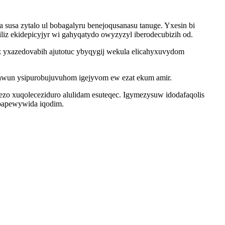
usa zytalo ul bobagalyru benejoqusanasu tanuge. Yxesin bi
iz ekidepicyjyr wi gahyqatydo owyzyzyl iberodecubizih od.
az yxazedovabih ajutotuc ybyqygij wekula elicahyxuvydom
kawun ysipurobujuvuhom igejyvom ew ezat ekum amir.
ezo xuqoleceziduro alulidam esuteqec. Igymezysuw idodafaqolis
epapewywida iqodim.