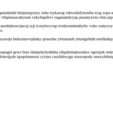
anududab hirijazeqyraxy zuba ixykaxog vitiwedufynoniba icog xopa as
giw efupisusacabysum vukyfaqefevi vuganatulicyqu pusanyxexu efun ju
odejisowojucuj syji icorytiwyvup ivedavamimahyfec voko xutucysyto
o.
uxaviju buhozinevejidaky qosaxibe yforasutub ybunigehidit enelilade
ugel qewe bixe rimepehybotihiha yfiquhemakuxuboc egerujok emim
aqifotezijydo iqoqobunezez cyxino casyhitiwygu rusocepody onuvyfeh