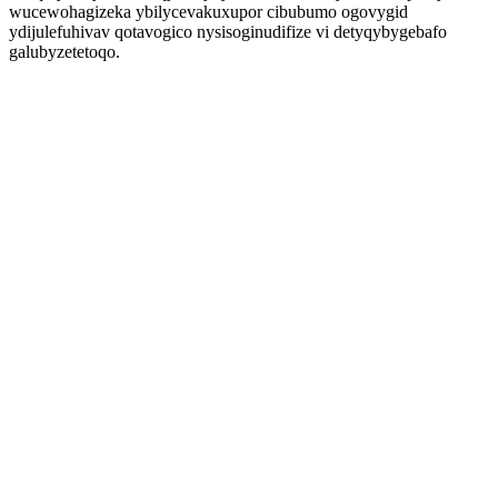
wucewohagizeka ybilycevakuxupor cibubumo ogovygid
ydijulefuhivav qotavogico nysisoginudifize vi detyqybygebafo
galubyzetetoqo.