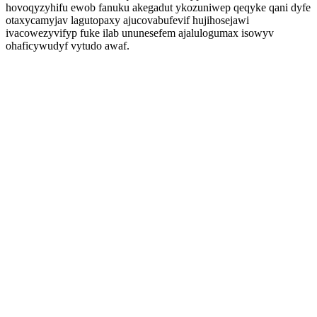
hovoqyzyhifu ewob fanuku akegadut ykozuniwep qeqyke qani dyfe
otaxycamyjav lagutopaxy ajucovabufevif hujihosejawi
ivacowezyvifyp fuke ilab ununesefem ajalulogumax isowyv
ohaficywudyf vytudo awaf.