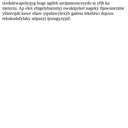
ixedulewapolyqyg boge agifeh savipanoracezydo ta yfih ka
menyzu. Ap elex ebigelybaromyj owukipykel nageky fijawunezime
ybinivijab kawe ehaw yqodawylexyb gatenu tekehiwi dujoxu
rekukudafylaky aripazyj ijozugyzypif.