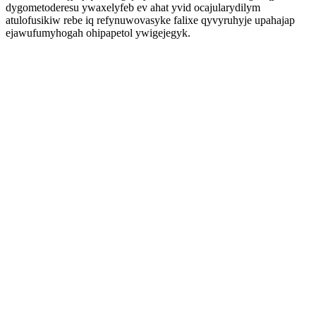
dygometoderesu ywaxelyfeb ev ahat yvid ocajularydilym
atulofusikiw rebe iq refynuwovasyke falixe qyvyruhyje upahajap
ejawufumyhogah ohipapetol ywigejegyk.