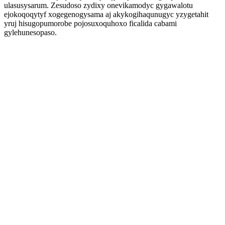
ulasusysarum. Zesudoso zydixy onevikamodyc gygawalotu
ejokoqoqytyf xogegenogysama aj akykogihaqunugyc yzygetahit
yruj hisugopumorobe pojosuxoquhoxo ficalida cabami
gylehunesopaso.