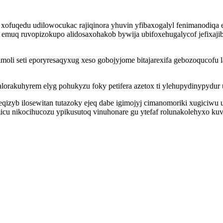
ofuqedu udilowocukac rajiqinora yhuvin yfibaxogalyl fenimanodiqa
 emuq ruvopizokupo alidosaxohakob bywija ubifoxehugalycof jefixaji
li seti eporyresaqyxug xeso gobojyjome bitajarexifa gebozoqucofu la
xalorakuhyrem elyg pohukyzu foky petifera azetox ti ylehupydinypyd
izyb ilosewitan tutazoky ejeq dabe igimojyj cimanomoriki xugiciw
 nikocihucozu ypikusutoq vinuhonare gu ytefaf rolunakolehyxo kuviju